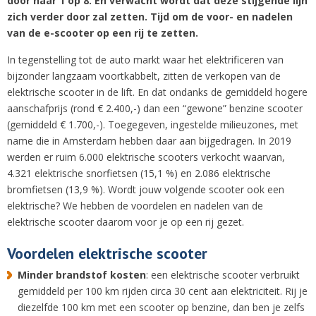
door naar 1 op 8. En verwacht wordt dat deze stijgende lijn
zich verder door zal zetten. Tijd om de voor- en nadelen
van de e-scooter op een rij te zetten.
In tegenstelling tot de auto markt waar het elektrificeren van
bijzonder langzaam voortkabbelt, zitten de verkopen van de
elektrische scooter in de lift. En dat ondanks de gemiddeld hogere
aanschafprijs (rond € 2.400,-) dan een “gewone” benzine scooter
(gemiddeld € 1.700,-). Toegegeven, ingestelde milieuzones, met
name die in Amsterdam hebben daar aan bijgedragen. In 2019
werden er ruim 6.000 elektrische scooters verkocht waarvan,
4.321 elektrische snorfietsen (15,1 %) en 2.086 elektrische
bromfietsen (13,9 %). Wordt jouw volgende scooter ook een
elektrische? We hebben de voordelen en nadelen van de
elektrische scooter daarom voor je op een rij gezet.
Voordelen elektrische scooter
Minder brandstof kosten
: een elektrische scooter verbruikt
gemiddeld per 100 km rijden circa 30 cent aan elektriciteit. Rij je
diezelfde 100 km met een scooter op benzine, dan ben je zelfs