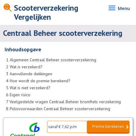
Scooterverzekering
Menu
Vergelijken
Centraal Beheer scooterverzekering
Inhoudsopgave
1
Algemeen Centraal Beheer scooterverzekering
2
Wat is verzekerd?
3
Aanvullende dekkingen
4
Hoe wordt de premie berekend?
5
Wat is niet verzekerd?
6
Eigen risico
7
Veelgestelde vragen Centraal Beheer bromfiets verzekering
8
Polisvoorwaarden Centraal Beheer scooterverzekering
Premie berekenen
vanaf € 7,62 p/m