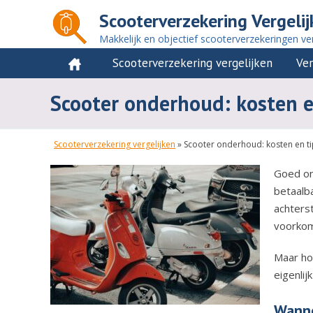
Scooterverzekering Vergelij
Makkelijk en objectief scooterverzekeringen ver
Scooterverzekering vergelijken
Ver
Scooter onderhoud: kosten e
Scooterverzekering vergelijken
»
Scooter onderhoud: kosten en t
Goed on
betaalb
achters
voorkom
Maar ho
eigenlij
Wanne