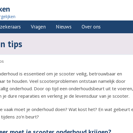
ken
gelijken
zekeraars
Vragen
Nieuws
Over ons
n tips
ips
derhoud is essentieel om je scooter veilig, betrouwbaar en
aar te houden. Veel scooterproblemen ontstaan namelijk door
tallig onderhoud. Door op tijd een onderhoudsbeurt uit te voeren
 je dure reparaties en verleng je de levensduur van je scooter.
e vaak moet je onderhoud doen? Wat kost het? En wat gebeurt 
k tijdens zo’n beurt?
er moet je scooter onderhoud krijgen?