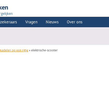
ken
gelijken
zekeraars
Vragen
Nieuws
Over ons
nadelen op een rijtje
»
elektrische-scooter